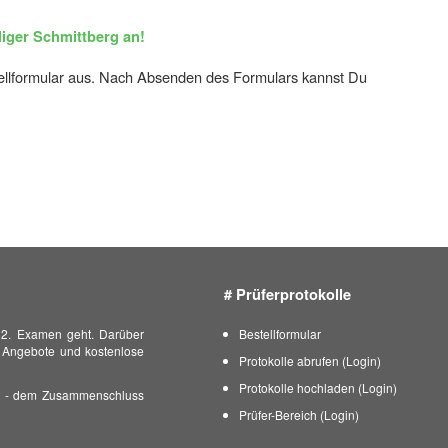
diger Schmittberg an!
tellformular aus. Nach Absenden des Formulars kannst Du
# Prüferprotokolle
s 2. Examen geht. Darüber
Bestellformular
he Angebote und kostenlose
Protokolle abrufen (Login)
Protokolle hochladen (Login)
- dem Zusammenschluss
Prüfer-Bereich (Login)