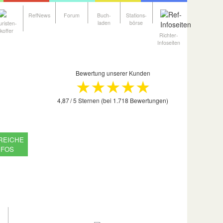
RefNews
Forum
Buch-
Stations-
laden
börse
uristen-
koffer
Richter-
Infoseiten
Bewertung unserer Kunden
★★★★
★
4,87 / 5 Sternen (bei 1.718 Bewertungen)
REICHE
NFOS