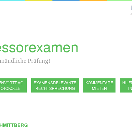
J
sessorexamen
 mündliche Prüfung!
ENVORTRAG-
EXAMENSRELEVANTE
KOMMENTARE
HILF
ROTOKOLLE
RECHTSPRECHUNG
MIETEN
I
CHMITTBERG