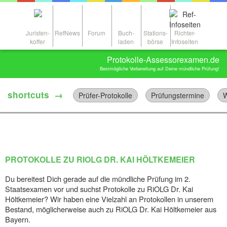
Juristen-
RefNews
Forum
Buch-
Stations-
Richter-
koffer
laden
börse
Infoseiten
Protokolle-Assessorexamen.de
Bestmögliche Vorbereitung auf Deine mündliche Prüfung!
shortcuts →
Prüfer-Protokolle
Prüfungstermine
W
PROTOKOLLE ZU RIOLG DR. KAI HÖLTKEMEIER
Du bereitest Dich gerade auf die mündliche Prüfung im 2.
Staatsexamen vor und suchst Protokolle zu RiOLG Dr. Kai
Höltkemeier? Wir haben eine Vielzahl an Protokollen in unserem
Bestand, möglicherweise auch zu RiOLG Dr. Kai Höltkemeier aus
Bayern.