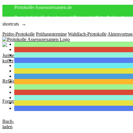
Protokolle-Assessorexamen.de
Bestmögliche Vorbereitung auf Deine mündliche Prüfung!
shortcuts →
Prüfer-Protokolle
Prüfungstermine
Wahlfach-Protokolle
Aktenvortrag
Juristen-
koffer
RefNews
Forum
Buch-
laden