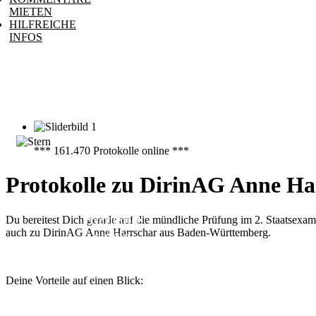
MIETEN
HILFREICHE
INFOS
*** 161.470 Protokolle online ***
Protokolle zu DirinAG Anne Ha
161.470
Protokolle
Du bereitest Dich gerade auf die mündliche Prüfung im 2. Staatsexa
auch zu DirinAG Anne Harrschar aus Baden-Württemberg.
online
Deine Vorteile auf einen Blick: