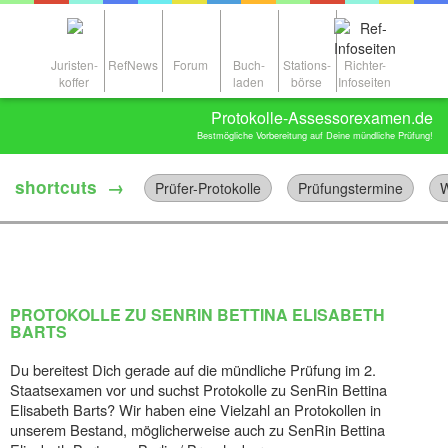
Juristen-
RefNews
Forum
Buch-
Stations-
Richter-
koffer
laden
börse
Infoseiten
Protokolle-Assessorexamen.de
Bestmögliche Vorbereitung auf Deine mündliche Prüfung!
shortcuts →
Prüfer-Protokolle
Prüfungstermine
W
PROTOKOLLE ZU SENRIN BETTINA ELISABETH
BARTS
Du bereitest Dich gerade auf die mündliche Prüfung im 2.
Staatsexamen vor und suchst Protokolle zu SenRin Bettina
Elisabeth Barts? Wir haben eine Vielzahl an Protokollen in
unserem Bestand, möglicherweise auch zu SenRin Bettina