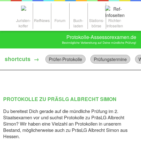
Juristen-
RefNews
Forum
Buch-
Stations-
Richter-
koffer
laden
börse
Infoseiten
Protokolle-Assessorexamen.de
Bestmögliche Vorbereitung auf Deine mündliche Prüfung!
shortcuts →
Prüfer-Protokolle
Prüfungstermine
W
PROTOKOLLE ZU PRÄSLG ALBRECHT SIMON
Du bereitest Dich gerade auf die mündliche Prüfung im 2.
Staatsexamen vor und suchst Protokolle zu PräsLG Albrecht
Simon? Wir haben eine Vielzahl an Protokollen in unserem
Bestand, möglicherweise auch zu PräsLG Albrecht Simon aus
Hessen.