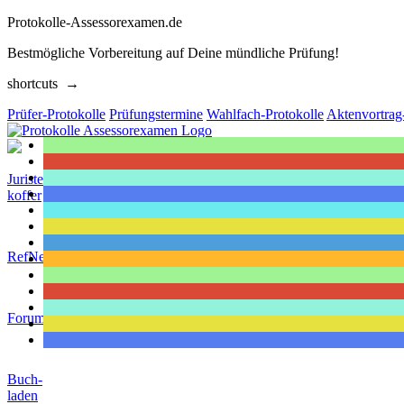
Protokolle-Assessorexamen.de
Bestmögliche Vorbereitung auf Deine mündliche Prüfung!
shortcuts →
Prüfer-Protokolle
Prüfungstermine
Wahlfach-Protokolle
Aktenvortrag
Juristen-
koffer
RefNews
Forum
Buch-
laden