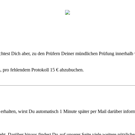
lichtest Dich aber, zu den Prüfern Deiner mündlichen Prüfung innerhal
, pro fehlendem Protokoll 15 € abzubuchen.
rhalten, wirst Du automatisch 1 Minute später per Mail darüber informi
geht. Darüber hinaus findest Du auf unserer Seite viele weitere nützl