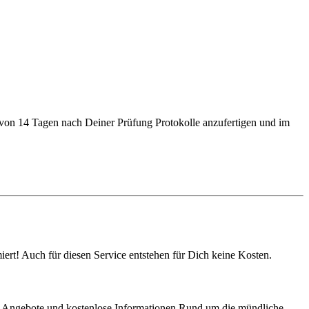
b von 14 Tagen nach Deiner Prüfung Protokolle anzufertigen und im
ert! Auch für diesen Service entstehen für Dich keine Kosten.
iche Angebote und kostenlose Informationen Rund um die mündliche