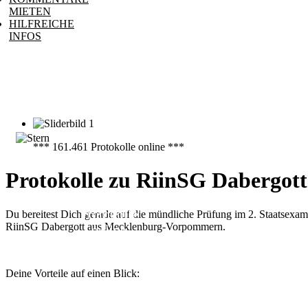
MIETEN
HILFREICHE
INFOS
*** 161.461 Protokolle online ***
Protokolle zu RiinSG Dabergott
161.461
Protokolle
Du bereitest Dich gerade auf die mündliche Prüfung im 2. Staatsexa
RiinSG Dabergott aus Mecklenburg-Vorpommern.
online
Deine Vorteile auf einen Blick: