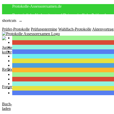
Protokolle-Assessorexamen.de
Bestmögliche Vorbereitung auf Deine mündliche Prüfung!
shortcuts →
Prüfer-Protokolle
Prüfungstermine
Wahlfach-Protokolle
Aktenvortrag
Juristen-
koffer
RefNews
Forum
Buch-
laden